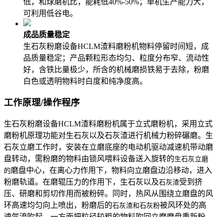
低，和球磨机比，能耗低40%-50%；单机生产能力大，
可利用低谷电。
成品质量稳定
生石灰粉磨设备HCLM渣料磨粉机物料停留时间短，成
品质量稳定；产品颗粒形态均匀、粒度分布窄、流动性
好，含铁比量极少，所含的机械磨损铁易于去除，粉磨
白色或透明物料时白度和纯净度高。
工作原理/操作程序
生石灰粉磨设备HCLM渣料磨粉机属于立式磨粉机，采用立式
磨粉机原理功能对生石灰以及石灰渣进行机械力粉碎碾磨。生
石灰立磨工作时，安装在立磨底座的电动机驱动减速机带动磨
盘转动，需粉磨的物料由锁风喂料设备送入旋转的
生石灰立磨
磨盘中心，在离心力作用下，物料向立磨盘边沿移动，进入
的
粉磨轨道。在磨辊压力的作用下，生石灰以及
受到挤
石灰渣
压、研磨和剪切作用而被粉碎。同时，热风从围绕立磨盘的风
环高速均匀向上喷出，粉磨后的
被风环处的高
石灰渣和石灰粉
速气流吹起，一方面把粒径较粗的物料吹回立磨磨盘重新粉