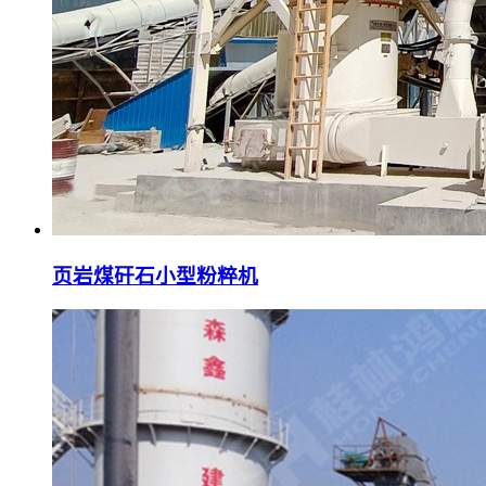
页岩煤矸石小型粉粹机