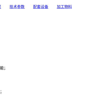
程
技术参数
配套设备
加工物料
能；
；